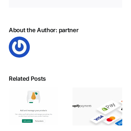
mail:
About the Author:
partner
Related Posts
Як
и
підключити
оплату для
Shopify
магазину в