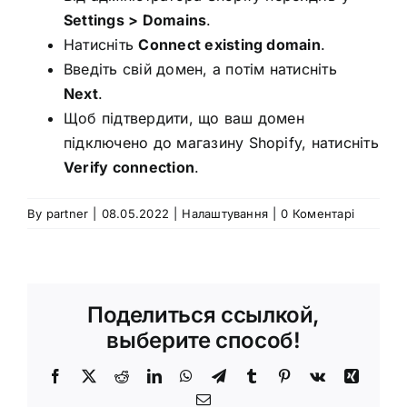
Settings > Domains
.
Натисніть
Connect existing domain
.
Введіть свій домен, а потім натисніть
Next
.
Щоб підтвердити, що ваш домен
підключено до магазину Shopify, натисніть
Verify connection
.
By
partner
|
08.05.2022
|
Налаштування
|
0 Коментарі
Поделиться ссылкой,
выберите способ!
Facebook
X
Reddit
LinkedIn
WhatsApp
Telegram
Tumblr
Pinterest
Vk
Xing
E-