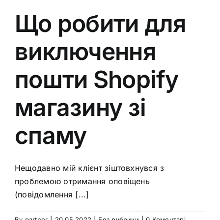
Що робити для
виключення
пошти Shopify
магазину зі
спаму
Нещодавно мій клієнт зіштовхнувся з
проблемою отримання оповіщень
(повідомлення [...]
By
partner
|
20.05.2022
|
Без рубрики
|
0 Коментарі